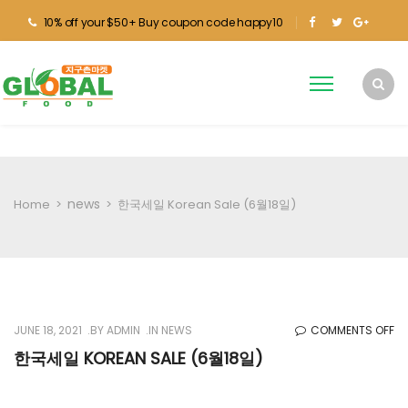
10% off your $50+ Buy coupon code happy10
news
Home
>
>
한국세일 Korean Sale (6월18일)
O
JUNE 18, 2021
BY
ADMIN
IN
NEWS
COMMENTS OFF
한
한국세일 KOREAN SALE (6월18일)
국
세