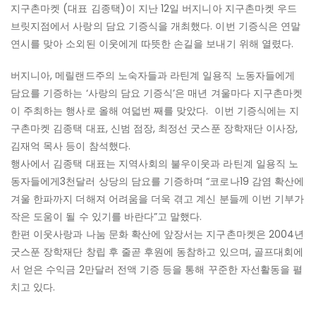
지구촌마켓 (대표 김종택)이 지난 12일 버지니아 지구촌마켓 우드
마
브릿지점에서 사랑의 담요 기증식을 개최했다. 이번 기증식은 연말
켓
연시를 맞아 소외된 이웃에게 따뜻한 손길을 보내기 위해 열렸다.
사
랑
버지니아, 메릴랜드주의 노숙자들과 라틴계 일용직 노동자들에게
의
담요를 기증하는 ‘사랑의 담요 기증식’은 매년 겨울마다 지구촌마켓
담
이 주최하는 행사로 올해 여덟번 째를 맞았다. 이번 기증식에는 지
요
구촌마켓 김종택 대표, 신범 점장, 최정선 굿스푼 장학재단 이사장,
기
김재억 목사 등이 참석했다.
증
행사에서 김종택 대표는 지역사회의 불우이웃과 라틴계 일용직 노
식
동자들에게3천달러 상당의 담요를 기증하며 “코로나19 감염 확산에
겨울 한파까지 더해져 어려움을 더욱 겪고 계신 분들께 이번 기부가
작은 도움이 될 수 있기를 바란다”고 말했다.
한편 이웃사랑과 나눔 문화 확산에 앞장서는 지구촌마켓은 2004년
굿스푼 장학재단 창립 후 줄곧 후원에 동참하고 있으며, 골프대회에
서 얻은 수익금 2만달러 전액 기증 등을 통해 꾸준한 자선활동을 펼
치고 있다.